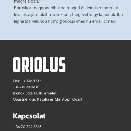
megfelelően.
Bármikor meggondolhatod magad és leiratkozhatsz a
levelek alján található link segítségével vagy kapcsolatba
léphetsz velünk az info@oriolus-med.hu email címen.
Oriolus-Med Kft.
1063 Budapest
Bajnok utca 13. III. emelet
Quastné Rigó Katalin és Christoph Quast
Kapcsolat
+36 70 324 5563