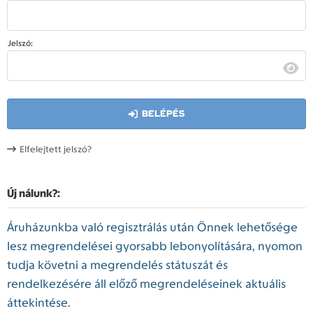
Jelszó:
BELÉPÉS
Elfelejtett jelszó?
Új nálunk?:
Áruházunkba való regisztrálás után Önnek lehetősége
lesz megrendelései gyorsabb lebonyolítására, nyomon
tudja követni a megrendelés státuszát és
rendelkezésére áll előző megrendeléseinek aktuális
áttekintése.