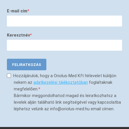
E-mail cím
Keresztnév
FELIRATKOZÁS
Hozzájárulok, hogy a Oriolus-Med Kft hírlevelet küldjön
nekem az
adatkezelési tájékoztatóban
foglaltaknak
megfelelően.
Bármikor meggondolhatod magad és leiratkozhatsz a
levelek alján található link segítségével vagy kapcsolatba
léphetsz velünk az info@oriolus-med.hu email címen.