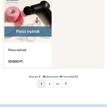
Floss nyirok
39.000 FT
Mutass
1
-
35
(összesen
47
termékből)
1
2
>>