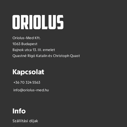
Oriolus-Med Kft.
1063 Budapest
Bajnok utca 13. III. emelet
Quastné Rigó Katalin és Christoph Quast
Kapcsolat
+36 70 324 5563
info@oriolus-med.hu
Info
Szállítási díjak