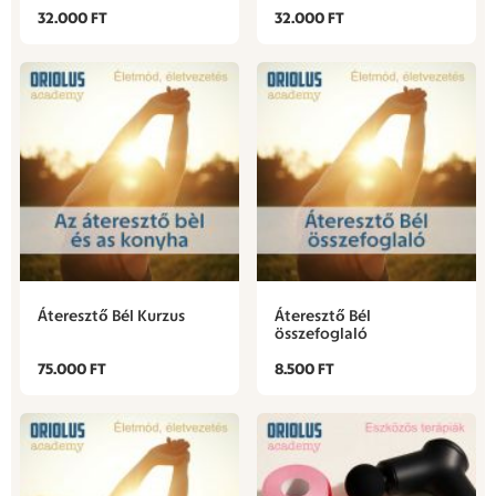
32.000 FT
32.000 FT
Áteresztő Bél Kurzus
Áteresztő Bél
összefoglaló
75.000 FT
8.500 FT