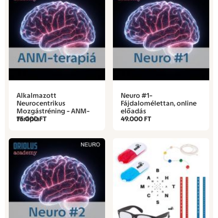
Alkalmazott
Neuro #1-
Neurocentrikus
Fájdalomélettan, online
Mozgástréning - ANM-
előadás
terápia
75.000 FT
49.000 FT