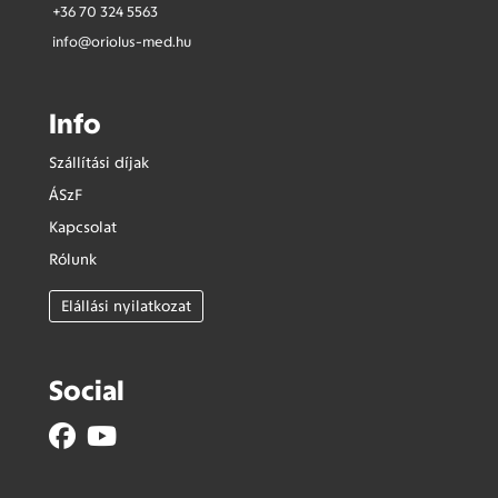
+36 70 324 5563
info@oriolus-med.hu
Info
Szállítási díjak
ÁSzF
Kapcsolat
Rólunk
Elállási nyilatkozat
Social