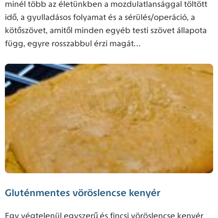
minél több az életünkben a mozdulatlansággal töltött
idő, a gyulladásos folyamat és a sérülés/operáció, a
kötőszövet, amitől minden egyéb testi szövet állapota
függ, egyre rosszabbul érzi magát...
Gluténmentes vöröslencse kenyér
Egy végtelenül egyszerű és fincsi vöröslencse kenyér