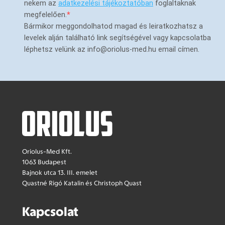
nekem az
adatkezelési tájékoztatóban
foglaltaknak
megfelelően.
Bármikor meggondolhatod magad és leiratkozhatsz a
levelek alján található link segítségével vagy kapcsolatba
léphetsz velünk az info@oriolus-med.hu email címen.
Oriolus-Med Kft.
1063 Budapest
Bajnok utca 13. III. emelet
Quastné Rigó Katalin és Christoph Quast
Kapcsolat