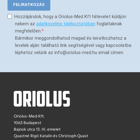
FELIRATKOZÁS
Hozzájárulok, hogy a Oriolus-Med Kft hírlevelet küldjön
nekem az
adatkezelési tájékoztatóban
foglaltaknak
megfelelően.
Bármikor meggondolhatod magad és leiratkozhatsz a
levelek alján található link segítségével vagy kapcsolatba
léphetsz velünk az info@oriolus-med.hu email címen.
Oriolus-Med Kft.
1063 Budapest
Bajnok utca 13. III. emelet
Quastné Rigó Katalin és Christoph Quast