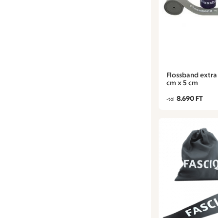
Flossband extra
cm x 5 cm
8.690 FT
-tól