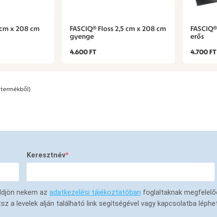
 cm x 208 cm
FASCIQ® Floss 2,5 cm x 208 cm
FASCIQ® 
gyenge
erős
4.600 FT
4.700 FT
termékből)
Keresztnév
küldjön nekem az
adatkezelési tájékoztatóban
foglaltaknak megfelelő
a levelek alján található link segítségével vagy kapcsolatba léphe