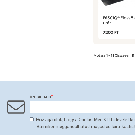
FASCIQ® Floss 5
erős
7.200 FT
Mutass
1
-
11
(összesen
11
E-mail cím
Hozzájárulok, hogy a Oriolus-Med Kft hírlevelet 
Bármikor meggondolhatod magad és leiratkozhatsz 