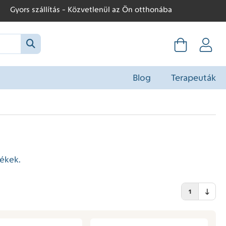
Gyors szállítás - Közvetlenül az Ön otthonába
Blog
Terapeuták
ékek.
1