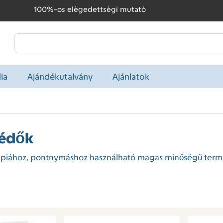
100%-os elègedettsègi mutatò
ia
Ajándékutalvány
Ajánlatok
védők
ápiához, pontnymáshoz használható magas minőségű term