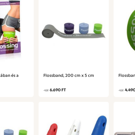
iában és a
Flossband, 200 cm x 5 cm
Flossba
6.690 FT
4.490
-tól
-tól