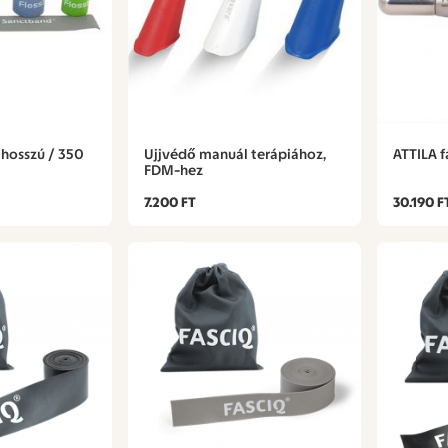
 hosszú / 350
Ujjvédő manuál terápiához,
ATTILA f
FDM-hez
7.200 FT
30.190 F