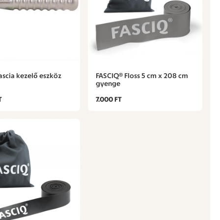
ascia kezelő eszköz
FASCIQ® Floss 5 cm x 208 cm
gyenge
T
7.000 FT