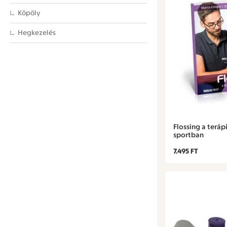
Köpöly
Hegkezelés
Flossing a teráp
sportban
7.495 FT