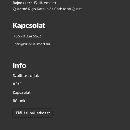
Bajnok utca 13. III. emelet
Quastné Rigó Katalin és Christoph Quast
Kapcsolat
+36 70 324 5563
info@oriolus-med.hu
Info
Szállítási díjak
ÁSzF
Kapcsolat
Rólunk
Elállási nyilatkozat