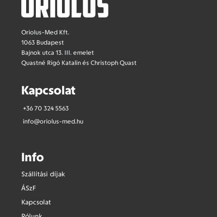
Oriolus-Med Kft.
1063 Budapest
Bajnok utca 13. III. emelet
Quastné Rigó Katalin és Christoph Quast
Kapcsolat
+36 70 324 5563
info@oriolus-med.hu
Info
Szállítási díjak
ÁSzF
Kapcsolat
Rólunk