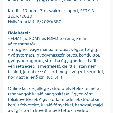
Kredit : 10 pont, 9-es szakmacsoport, SZTK-A-
22676/2020
Nyilvántartási : B/2020/880
Előfeltétel :
- FDM1 (az FDM2 és FDM3 sorrendje már
változtatható)
- mozgás-, vagy manuálterápiás végzettség (pl.:
gyógytornász, gyógymasszőr, orvos, konduktor,
gyógypedagógus, stb… ha úgy gondolod a Te
végzettséged is megfelelő, de itt a listán nem
találod, jelentkezz és add meg a végzettségedet,
hogy azt ellenőrizni tudjuk!)
Online kurzus jellege : stúdiófelvételek, elméleti
tananyagok kiváló hangosítással.Egyenkénti
fóliakövetéssel. A gyakorlat modellel, stúdióban
került felvételre, kiváló fényekkel, hanggal, majd
a vágás során követhetővé tettük a videót