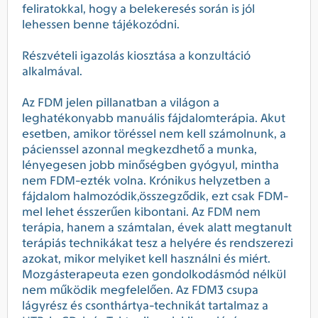
feliratokkal, hogy a belekeresés során is jól
lehessen benne tájékozódni.
Részvételi igazolás kiosztása a konzultáció
alkalmával.
Az FDM jelen pillanatban a világon a
leghatékonyabb manuális fájdalomterápia. Akut
esetben, amikor töréssel nem kell számolnunk, a
pácienssel azonnal megkezdhető a munka,
lényegesen jobb minőségben gyógyul, mintha
nem FDM-ezték volna. Krónikus helyzetben a
fájdalom halmozódik,összegződik, ezt csak FDM-
mel lehet ésszerűen kibontani. Az FDM nem
terápia, hanem a számtalan, évek alatt megtanult
terápiás technikákat tesz a helyére és rendszerezi
azokat, mikor melyiket kell használni és miért.
Mozgásterapeuta ezen gondolkodásmód nélkül
nem működik megfelelően. Az FDM3 csupa
lágyrész és csonthártya-technikát tartalmaz a