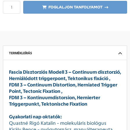
FOGLALJON TANFOLYAMOT
TERMÉKLEÍRÁS
Fascia Disztorziós Modell 3 – Continuum disztorzió,
Herniálódott triggerpont, Tektonikus fixáció ,
FDM 3 – Continuum Distortion, Herniated Trigger
Point, Tectonic Fixation ,
FDM 3 – Kontinuumdistorsion, Hernierter
Triggerpunkt, Tektonische Fixation
Gyakorlati nap oktatók:
Quastné Rigó Katalin - molekuláris biológus
Király Bence - gyógytornász, manuálterapeuta