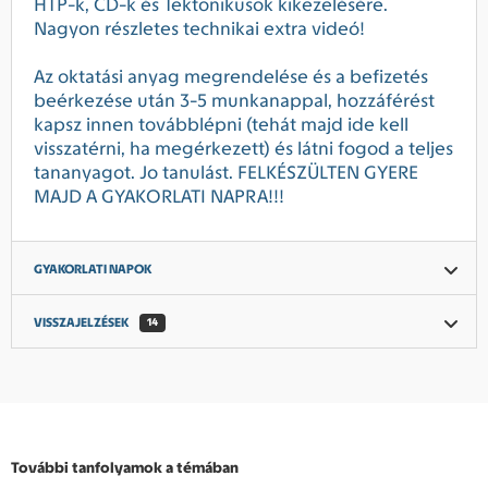
HTP-k, CD-k és Tektonikusok kikezelésére.
Nagyon részletes technikai extra videó!
Az oktatási anyag megrendelése és a befizetés
beérkezése után 3-5 munkanappal, hozzáférést
kapsz innen továbblépni (tehát majd ide kell
visszatérni, ha megérkezett) és látni fogod a teljes
tananyagot. Jo tanulást. FELKÉSZÜLTEN GYERE
MAJD A GYAKORLATI NAPRA!!!
GYAKORLATI NAPOK
VISSZAJELZÉSEK
14
További tanfolyamok a témában