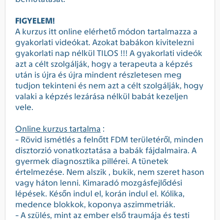
FIGYELEM!
A kurzus itt online elérhető módon tartalmazza a
gyakorlati videókat. Azokat babákon kivitelezni
gyakorlati nap nélkül TILOS !!! A gyakorlati videók
azt a célt szolgálják, hogy a terapeuta a képzés
után is újra és újra mindent részletesen meg
tudjon tekinteni és nem azt a célt szolgálják, hogy
valaki a képzés lezárása nélkül babát kezeljen
vele.
Online kurzus tartalma
:
- Rövid ismétlés a felnőtt FDM területéről, minden
disztorzió vonatkoztatása a babák fájdalmaira. A
gyermek diagnosztika pillérei. A tünetek
értelmezése. Nem alszik , bukik, nem szeret hason
vagy háton lenni. Kimaradó mozgásfejlődési
lépések. Későn indul el, korán indul el. Kólika,
medence blokkok, koponya aszimmetriák.
- A szülés, mint az ember első traumája és testi