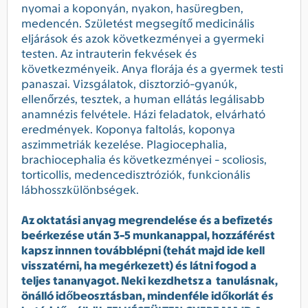
nyomai a koponyán, nyakon, hasüregben,
medencén. Születést megsegítő medicinális
eljárások és azok következményei a gyermeki
testen. Az intrauterin fekvések és
következményeik. Anya florája és a gyermek testi
panaszai. Vizsgálatok, disztorzió-gyanúk,
ellenőrzés, tesztek, a human ellátás legálisabb
anamnézis felvétele. Házi feladatok, elvárható
eredmények. Koponya faltolás, koponya
aszimmetriák kezelése. Plagiocephalia,
brachiocephalia és következményei - scoliosis,
torticollis, medencedisztróziók, funkcionális
lábhosszkülönbségek.
Az oktatási anyag megrendelése és a befizetés
beérkezése után 3-5 munkanappal, hozzáférést
kapsz innnen továbblépni (tehát majd ide kell
visszatérni, ha megérkezett) és látni fogod a
teljes tananyagot. Neki kezdhetsz a tanulásnak,
önálló időbeosztásban, mindenféle időkorlát és