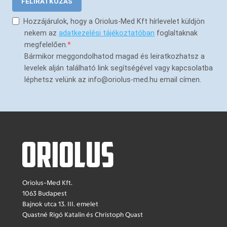
FELIRATKOZÁS
Hozzájárulok, hogy a Oriolus-Med Kft hírlevelet küldjön
nekem az
adatkezelési tájékoztatóban
foglaltaknak
megfelelően.
Bármikor meggondolhatod magad és leiratkozhatsz a
levelek alján található link segítségével vagy kapcsolatba
léphetsz velünk az info@oriolus-med.hu email címen.
Oriolus-Med Kft.
1063 Budapest
Bajnok utca 13. III. emelet
Quastné Rigó Katalin és Christoph Quast