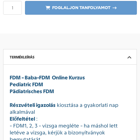
FOGLALJON TANFOLYAMOT
TERMÉKLEÍRÁS
FDM - Baba-FDM Online Kurzus
Pediatric FDM
Pädiatrisches FDM
Részvételi igazolás
kiosztása a gyakorlati nap
alkalmával
Előfeltétel
:
- FDM1, 2, 3 - vizsga megléte - ha máshol lett
letéve a vizsga, kérjük a bizonyítványok
bemutatását.