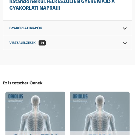
határidő nélkül. FELKÉSZÜLTEN GYERE MAJD A
GYAKORLATI NAPRA!!!
GYAKORLATI NAPOK
VISSZAJELZÉSEK
44
Ez is tetszhet Önnek