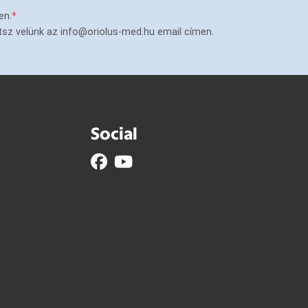
en.
tsz velünk az info@oriolus-med.hu email címen.
Social