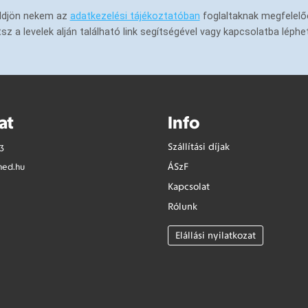
küldjön nekem az
adatkezelési tájékoztatóban
foglaltaknak megfelelő
a levelek alján található link segítségével vagy kapcsolatba léphe
at
Info
Szállítási díjak
3
ÁSzF
med.hu
Kapcsolat
Rólunk
Elállási nyilatkozat