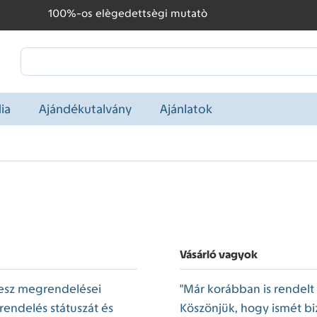
100%-os elègedettsègi mutatò
ia
Ajándékutalvány
Ajánlatok
Vásárló vagyok
lesz megrendelései
"Már korábban is rendelt
endelés státuszát és
Köszönjük, hogy ismét bi