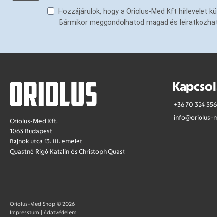
Hozzájárulok, hogy a Oriolus-Med Kft hírlevelet 
Bármikor meggondolhatod magad és leiratkozhatsz 
Kapcsol
+36 70 324 556
info@oriolus-
Oriolus-Med Kft.
1063 Budapest
Bajnok utca 13. III. emelet
Quastné Rigó Katalin és Christoph Quast
Oriolus-Med Shop © 2026
Impresszum
|
Adatvédelem