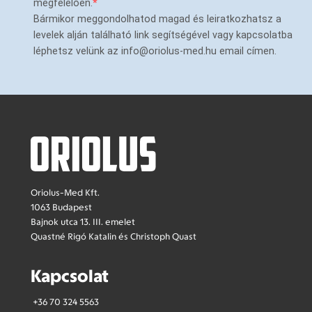
megfelelően.
Bármikor meggondolhatod magad és leiratkozhatsz a
levelek alján található link segítségével vagy kapcsolatba
léphetsz velünk az info@oriolus-med.hu email címen.
Oriolus-Med Kft.
1063 Budapest
Bajnok utca 13. III. emelet
Quastné Rigó Katalin és Christoph Quast
Kapcsolat
+36 70 324 5563