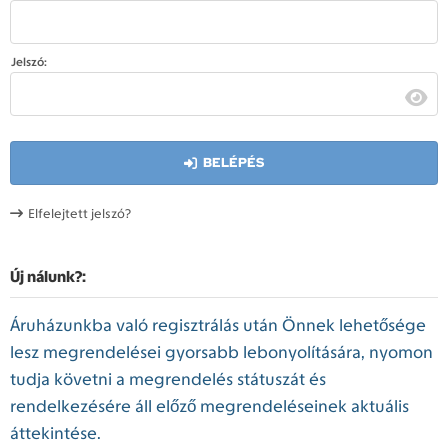
Jelszó:
BELÉPÉS
Elfelejtett jelszó?
Új nálunk?:
Áruházunkba való regisztrálás után Önnek lehetősége
lesz megrendelései gyorsabb lebonyolítására, nyomon
tudja követni a megrendelés státuszát és
rendelkezésére áll előző megrendeléseinek aktuális
áttekintése.