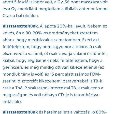
adott 5 fasciális inger volt, a Gy-36 pont masszáza volt
és a Gy-meridiánt megtoltam a tibilalis anterior izmon.
Csak a bal oldalon.
Visszateszteltünk
. Állapota 20%-kal javult. Nekem ez
kevés, én a 80-90%-os eredményeket szeretem
ahhoz, hogy megbízzak a szimatomban. Ezért azt
feltételeztem, hogy nem a gyomor a bűnös, ő csak
elszenvedi a valamit, őt csak zavarja valami és tünetel,
kiabál, hogy segítsenek neki: feltételeztem, hogy a
gerincsérülés még mindig ott van kikezeletlenül (ez
mondjuk tény is volt) és 15 perc alatt számos FDM-
szerinti disztorziót kikezeltem: paravertebrális TB-k
csak a Th6-9 szakaszon, intercostal TB-k csak ezen a
magasságon és volt néháyn CD-je is (csonthártya-
irritációk).
Visszateszteltünk
és hatalmas lett a változás: jó 80%-