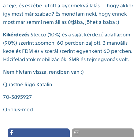
a feje, és eszébe jutott a gyermekvállalás.... hogy akkor
így most már szabad? És mondtam neki, hogy ennek
most már semmi nem áll az útjába, jöhet a baba :)
Kikérdezés
Stecco (10%) és a saját kérdező adatlapom
(90%) szerint zoomon, 60 percben zajlott. 3 manuális
kezelés FDM és viscerál szerint egyenként 60 percben.
Házifeladatok mobilizációk, SMR és tejmegvonás volt.
Nem hívtam vissza, rendben van :)
Quastné Rigó Katalin
70-3895927
Oriolus-med