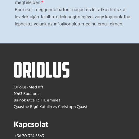
megfelelően.
Bármikor meggondolhatod magad és leiratkozhatsz a
levelek alján található link segítségével vagy kapcsolatba
léphetsz velünk az info@oriolus-med.hu email címen.
Oriolus-Med Kft.
1063 Budapest
Bajnok utca 13. III. emelet
Quastné Rigó Katalin és Christoph Quast
Kapcsolat
+36 70 324 5563