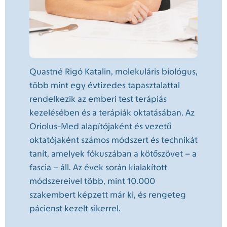
Quastné Rigó Katalin, molekuláris biológus,
több mint egy évtizedes tapasztalattal
rendelkezik az emberi test terápiás
kezelésében és a terápiák oktatásában. Az
Oriolus-Med alapítójaként és vezető
oktatójaként számos módszert és technikát
tanít, amelyek fókuszában a kötőszövet – a
fascia – áll. Az évek során kialakított
módszereivel több, mint 10.000
szakembert képzett már ki, és rengeteg
pácienst kezelt sikerrel.