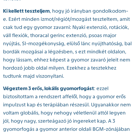
Ki kellett teszteljem
, hogy jó irányban gondolkodom-
e. Ezért minden izmot/régiót/mozgást teszteltem, amit
csak tud egy gyomor zavarni: Nyaki extenzió, rotációk,
váll flexiók, thoracal gerinc extenzió, psoas major
nyújtás, SI-mozgékonyság, elülső lánc nyújthatóság, bal
bordák mozgásai a légzésben, s ezt mindkét oldalon,
hogy lássam, ehhez képest a gyomor zavaró jeleit nem
hordozó jobb oldal milyen. Ezekhez a tesztekhez
tudtunk majd viszonyítani.
Végeztem 3 erős, lokális gyomorfogást
: ezzel
biztosítottam a rendszert affelől, hogy a gyomor erős
impulzust kap és terápiában részesül. Ugyanakkor nem
voltam globális, hogy nehogy véletlenül attól legyen
jól, hogy nagy, szerteágazó jó ingereket kap. A 3
gyomorfogás a gyomor anterior oldali BGM-zónájában