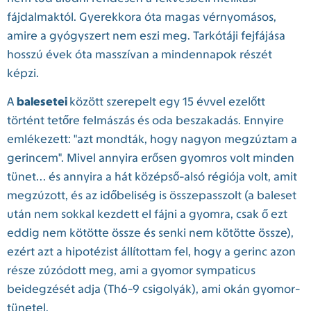
fájdalmaktól. Gyerekkora óta magas vérnyomásos,
amire a gyógyszert nem eszi meg. Tarkótáji fejfájása
hosszú évek óta masszívan a mindennapok részét
képzi.
A
balesetei
között szerepelt egy 15 évvel ezelőtt
történt tetőre felmászás és oda beszakadás. Ennyire
emlékezett: "azt mondták, hogy nagyon megzúztam a
gerincem". Mivel annyira erősen gyomros volt minden
tünet... és annyira a hát középső-alsó régiója volt, amit
megzúzott, és az időbeliség is összepasszolt (a baleset
után nem sokkal kezdett el fájni a gyomra, csak ő ezt
eddig nem kötötte össze és senki nem kötötte össze),
ezért azt a hipotézist állítottam fel, hogy a gerinc azon
része zúzódott meg, ami a gyomor sympaticus
beidegzését adja (Th6-9 csigolyák), ami okán gyomor-
tünetel.