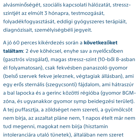
alvásminőségét, szociális kapcsolati hálózatát, stressz-
szintjét az elmúlt 3 hónapra, testmozgását,
folyadékfogyasztását, eddigi gyógyszeres terápiáit,
diagnózisait, személyiségbéli jegyeit.
A jó 60 perces kikérdezés során a
következőket
találtam
: 2 éve köhécsel, enyhe sav a nyelőcsőben
(gasztrós vizsgálat), magas stressz-szint (10-ből 8-asban
él folyamatosan), csak fekvésben panaszoló gyomor
(belső szervek fekve jeleznek, végtagiak állásban), ami
egy erős sternális (szegycsonti) fájdalom, ami hátraszúr
a bal lapocka és a gerinc közötti régióba (gyomor BGM-
zóna, és ugyanakkor gyomor symp beidegzési terület).
A tej puffasztja, a zöldséget nem szereti, a gyümölcsöt
nem bírja, az aszaltat pláne nem, 1 napos ételt már nem
tud megenni, magokat nem bírja (hisztamin
intoleranciára utaló tünetek), általában nem szeret