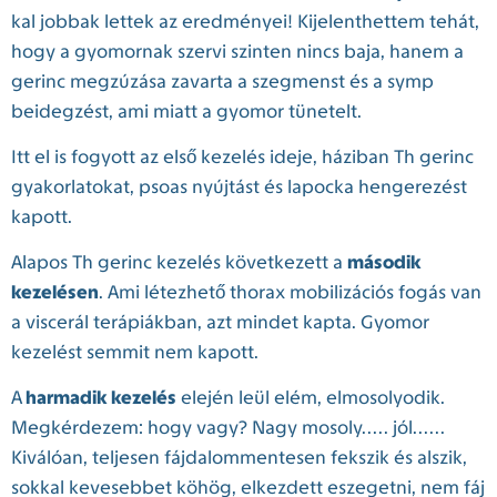
kal jobbak lettek az eredményei! Kijelenthettem tehát,
hogy a gyomornak szervi szinten nincs baja, hanem a
gerinc megzúzása zavarta a szegmenst és a symp
beidegzést, ami miatt a gyomor tünetelt.
Itt el is fogyott az első kezelés ideje, háziban Th gerinc
gyakorlatokat, psoas nyújtást és lapocka hengerezést
kapott.
Alapos Th gerinc kezelés következett a
második
kezelésen
. Ami létezhető thorax mobilizációs fogás van
a viscerál terápiákban, azt mindet kapta. Gyomor
kezelést semmit nem kapott.
A
harmadik kezelés
elején leül elém, elmosolyodik.
Megkérdezem: hogy vagy? Nagy mosoly..... jól......
Kiválóan, teljesen fájdalommentesen fekszik és alszik,
sokkal kevesebbet köhög, elkezdett eszegetni, nem fáj