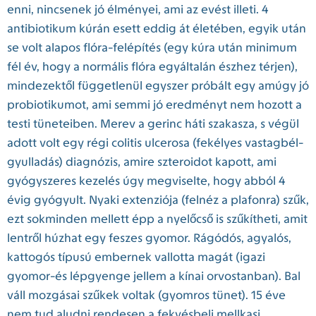
enni, nincsenek jó élményei, ami az evést illeti. 4
antibiotikum kúrán esett eddig át életében, egyik után
se volt alapos flóra-felépítés (egy kúra után minimum
fél év, hogy a normális flóra egyáltalán észhez térjen),
mindezektől függetlenül egyszer próbált egy amúgy jó
probiotikumot, ami semmi jó eredményt nem hozott a
testi tüneteiben. Merev a gerinc háti szakasza, s végül
adott volt egy régi colitis ulcerosa (fekélyes vastagbél-
gyulladás) diagnózis, amire szteroidot kapott, ami
gyógyszeres kezelés úgy megviselte, hogy abból 4
évig gyógyult. Nyaki extenziója (felnéz a plafonra) szűk,
ezt sokminden mellett épp a nyelőcső is szűkítheti, amit
lentről húzhat egy feszes gyomor. Rágódós, agyalós,
kattogós típusú embernek vallotta magát (igazi
gyomor-és lépgyenge jellem a kínai orvostanban). Bal
váll mozgásai szűkek voltak (gyomros tünet). 15 éve
nem tud aludni rendesen a fekvésbeli mellkasi