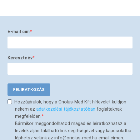
E-mail cím
Keresztnév
FELIRATKOZÁS
Hozzájárulok, hogy a Oriolus-Med Kft hírlevelet küldjön
nekem az
adatkezelési tájékoztatóban
foglaltaknak
megfelelően.
Bármikor meggondolhatod magad és leiratkozhatsz a
levelek alján található link segítségével vagy kapcsolatba
léphetsz velünk az info@oriolus-med.hu email címen.