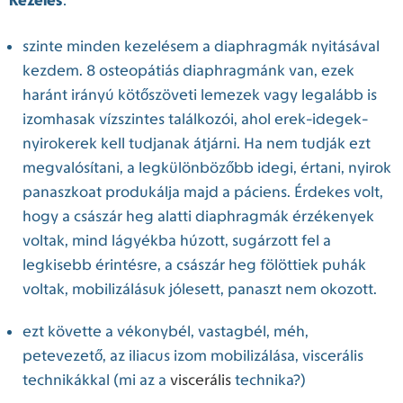
Kezelés
:
szinte minden kezelésem a diaphragmák nyitásával
kezdem. 8 osteopátiás diaphragmánk van, ezek
haránt irányú kötőszöveti lemezek vagy legalább is
izomhasak vízszintes találkozói, ahol erek-idegek-
nyirokerek kell tudjanak átjárni. Ha nem tudják ezt
megvalósítani, a legkülönbözőbb idegi, értani, nyirok
panaszkoat produkálja majd a páciens. Érdekes volt,
hogy a császár heg alatti diaphragmák érzékenyek
voltak, mind lágyékba húzott, sugárzott fel a
legkisebb érintésre, a császár heg fölöttiek puhák
voltak, mobilizálásuk jólesett, panaszt nem okozott.
ezt követte a vékonybél, vastagbél, méh,
petevezető, az iliacus izom mobilizálása, viscerális
technikákkal (mi az a
viscerális
technika?)