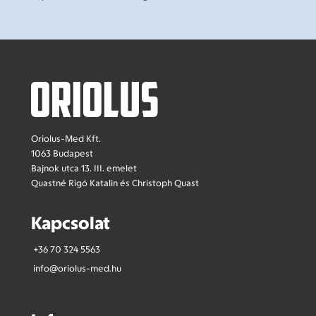
Oriolus-Med Kft.
1063 Budapest
Bajnok utca 13. III. emelet
Quastné Rigó Katalin és Christoph Quast
Kapcsolat
+36 70 324 5563
info@oriolus-med.hu