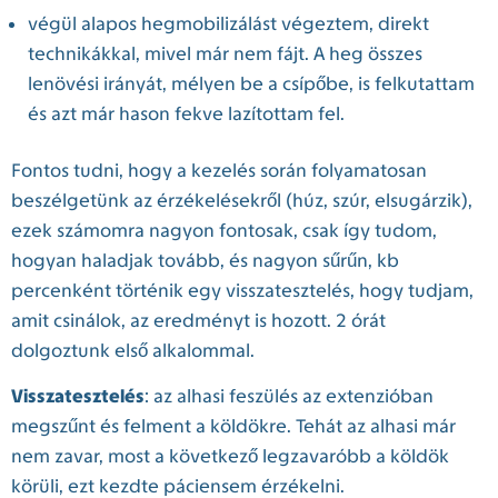
végül alapos hegmobilizálást végeztem, direkt
technikákkal, mivel már nem fájt. A heg összes
lenövési irányát, mélyen be a csípőbe, is felkutattam
és azt már hason fekve lazítottam fel.
Fontos tudni, hogy a kezelés során folyamatosan
beszélgetünk az érzékelésekről (húz, szúr, elsugárzik),
ezek számomra nagyon fontosak, csak így tudom,
hogyan haladjak tovább, és nagyon sűrűn, kb
percenként történik egy visszatesztelés, hogy tudjam,
amit csinálok, az eredményt is hozott. 2 órát
dolgoztunk első alkalommal.
Visszatesztelés
: az alhasi feszülés az extenzióban
megszűnt és felment a köldökre. Tehát az alhasi már
nem zavar, most a következő legzavaróbb a köldök
körüli, ezt kezdte páciensem érzékelni.