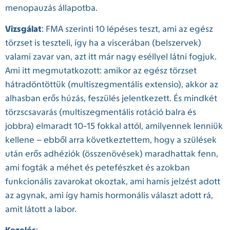
menopauzás állapotba.
Vizsgálat
: FMA szerinti 10 lépéses teszt, ami az egész
törzset is teszteli, így ha a viscerában (belszervek)
valami zavar van, azt itt már nagy eséllyel látni fogjuk.
Ami itt megmutatkozott: amikor az egész törzset
hátradöntöttük (multiszegmentális extensio), akkor az
alhasban erős húzás, feszülés jelentkezett. És mindkét
törzscsavarás (multiszegmentális rotáció balra és
jobbra) elmaradt 10-15 fokkal attól, amilyennek lenniük
kellene – ebből arra következtettem, hogy a szülések
után erős adhéziók (összenövések) maradhattak fenn,
ami fogták a méhet és petefészket és azokban
funkcionális zavarokat okoztak, ami hamis jelzést adott
az agynak, ami így hamis hormonális választ adott rá,
amit látott a labor.