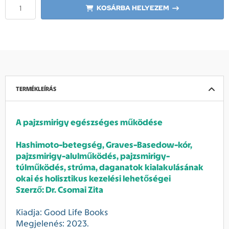
KOSÁRBA HELYEZEM
TERMÉKLEÍRÁS
A pajzsmirigy egészséges működése
Hashimoto-betegség, Graves-Basedow-kór,
pajzsmirigy-alulműködés, pajzsmirigy-
túlműködés, strúma, daganatok kialakulásának
okai és holisztikus kezelési lehetőségei
Szerző: Dr. Csomai Zita
Kiadja: Good Life Books
Megjelenés: 2023.