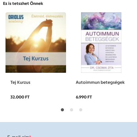
Ez is tetszhet Önnek
Tej Kurzus
Autoimmun betegségek
32.000 FT
6.990 FT