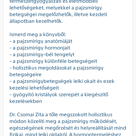
természetgyógyászati és életmódbeli
lehetőségeket, melyekkel a pajzsmirigy
betegségei megelőzhetők, illetve kezdeti
állapotban kezelhetők.
Ismerd meg a könyvből:
- a pajzsmirigy anatómiáját
- a pajzsmirigy hormonjait
- a pajzsmirigy-bél tengelyt
- a pajzsmirigy különféle betegségeit
- holisztikus megoldásokat a pajzsmirigy
betegségeire
- a pajzsmirigybetegségek lelki okait és ezek
kezelési lehetőségeit
- gyógyító kristályok szerepét a kiegészítő
kezelésekben
Dr. Csomai Zita a tőle megszokott holisztikus
módon közelíti meg a pajzsmirigy működését,
egészségének megőrzését és helyreállítását mind
fizikai, mind lelki oldalról. A hormontermeléshez