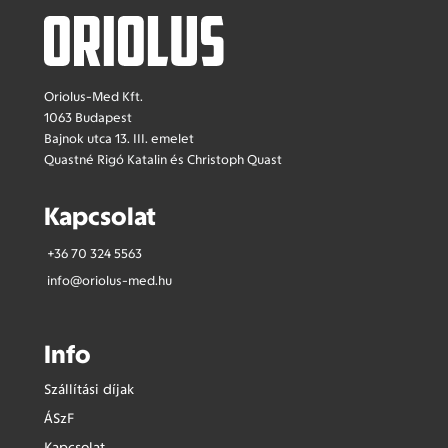
Oriolus-Med Kft.
1063 Budapest
Bajnok utca 13. III. emelet
Quastné Rigó Katalin és Christoph Quast
Kapcsolat
+36 70 324 5563
info@oriolus-med.hu
Info
Szállítási díjak
ÁSzF
Kapcsolat