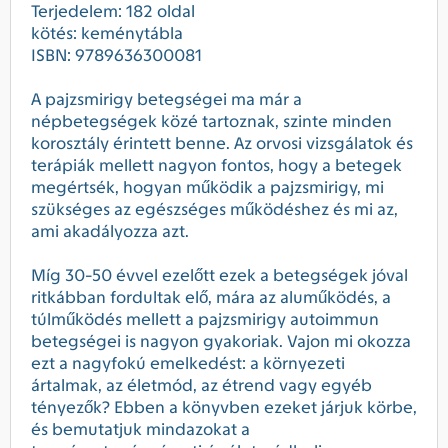
Terjedelem: 182 oldal
kötés: keménytábla
ISBN: 9789636300081
A pajzsmirigy betegségei ma már a
népbetegségek közé tartoznak, szinte minden
korosztály érintett benne. Az orvosi vizsgálatok és
terápiák mellett nagyon fontos, hogy a betegek
megértsék, hogyan működik a pajzsmirigy, mi
szükséges az egészséges működéshez és mi az,
ami akadályozza azt.
Míg 30-50 évvel ezelőtt ezek a betegségek jóval
ritkábban fordultak elő, mára az aluműködés, a
túlműködés mellett a pajzsmirigy autoimmun
betegségei is nagyon gyakoriak. Vajon mi okozza
ezt a nagyfokú emelkedést: a környezeti
ártalmak, az életmód, az étrend vagy egyéb
tényezők? Ebben a könyvben ezeket járjuk körbe,
és bemutatjuk mindazokat a