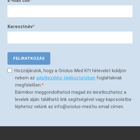
E-mail cím
Keresztnév
FELIRATKOZÁS
Hozzájárulok, hogy a Oriolus-Med Kft hírlevelet küldjön
nekem az
adatkezelési tájékoztatóban
foglaltaknak
megfelelően.
Bármikor meggondolhatod magad és leiratkozhatsz a
levelek alján található link segítségével vagy kapcsolatba
léphetsz velünk az info@oriolus-med.hu email címen.