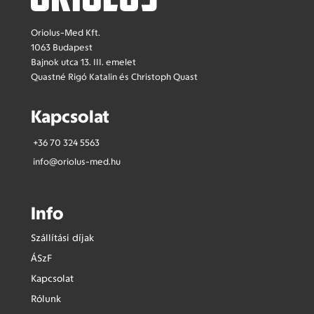
Oriolus-Med Kft.
1063 Budapest
Bajnok utca 13. III. emelet
Quastné Rigó Katalin és Christoph Quast
Kapcsolat
+36 70 324 5563
info@oriolus-med.hu
Info
Szállítási díjak
ÁSzF
Kapcsolat
Rólunk