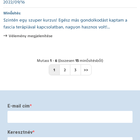
2022/09/16
Minősítés:
Szintén egy szuper kurzus! Egész más gondolkodást kaptam a
fascia terápiával kapcsolatban, nagyon hasznos volt!...
Vélemény megjelenítése
Mutass
1
-
6
(összesen
15
minősítésből)
1
2
3
>>
E-mail cím
Keresztnév