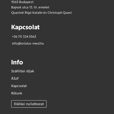
1063 Budapest
Bajnok utca 13. III. emelet
Quastné Rigó Katalin és Christoph Quast
Kapcsolat
+36 70 324 5563
info@oriolus-med.hu
Info
Szállítási díjak
ÁSzF
Kapcsolat
Rólunk
Elállási nyilatkozat