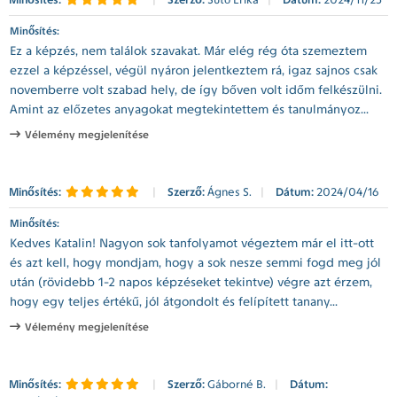
Minősítés:
Ez a képzés, nem találok szavakat. Már elég rég óta szemeztem
ezzel a képzéssel, végül nyáron jelentkeztem rá, igaz sajnos csak
novemberre volt szabad hely, de így bőven volt időm felkészülni.
Amint az előzetes anyagokat megtekintettem és tanulmányoz...
Vélemény megjelenítése
Minősítés:
|
Szerző:
Ágnes S.
|
Dátum:
2024/04/16
Minősítés:
Kedves Katalin! Nagyon sok tanfolyamot végeztem már el itt-ott
és azt kell, hogy mondjam, hogy a sok nesze semmi fogd meg jól
után (rövidebb 1-2 napos képzéseket tekintve) végre azt érzem,
hogy egy teljes értékű, jól átgondolt és felípített tanany...
Vélemény megjelenítése
Minősítés:
|
Szerző:
Gáborné B.
|
Dátum: