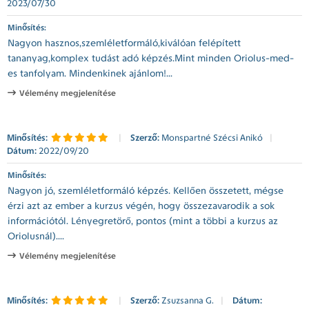
2023/07/30
Minősítés:
Nagyon hasznos,szemléletformáló,kiválóan felépített
tananyag,komplex tudást adó képzés.Mint minden Oriolus-med-
es tanfolyam. Mindenkinek ajánlom!...
Vélemény megjelenítése
Minősítés:
|
Szerző:
Monspartné Szécsi Anikó
|
Dátum:
2022/09/20
Minősítés:
Nagyon jó, szemléletformáló képzés. Kellően összetett, mégse
érzi azt az ember a kurzus végén, hogy összezavarodik a sok
információtól. Lényegretörő, pontos (mint a többi a kurzus az
Oriolusnál)....
Vélemény megjelenítése
Minősítés:
|
Szerző:
Zsuzsanna G.
|
Dátum: