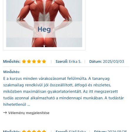
Minősítés:
|
Szerző:
Erika S.
|
Dátum:
2025/03/03
Minősítés:
E a kurzus minden várakozásomat felülmúlta. A tananyag
szakmailag rendkívül jól összeállított, átfogó és részletes,
miközben maximálisan gyakorlatorientált. Az itt megszerzett
tudás azonnal alkalmazható a mindennapi munkában. A tudástár
hihetetlenül ...
Vélemény megjelenítése
Minősítés:
|
Szerző:
Sütő Erika
|
Dátum:
2024/11/25