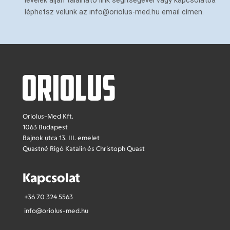
levelek alján található link segítségével vagy kapcsolatba
léphetsz velünk az info@oriolus-med.hu email címen.
Oriolus-Med Kft.
1063 Budapest
Bajnok utca 13. III. emelet
Quastné Rigó Katalin és Christoph Quast
Kapcsolat
+36 70 324 5563
info@oriolus-med.hu