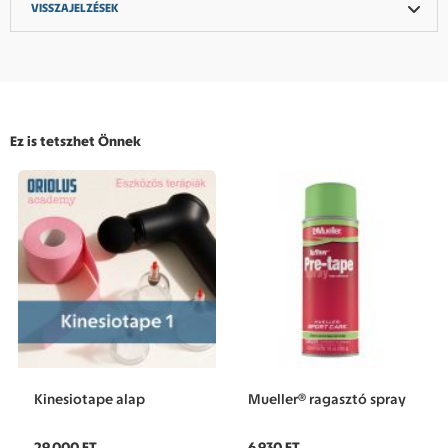
VISSZAJELZÉSEK
Ez is tetszhet Önnek
Kinesiotape alap
Mueller® ragasztó spray
29.000 FT
6.930 FT