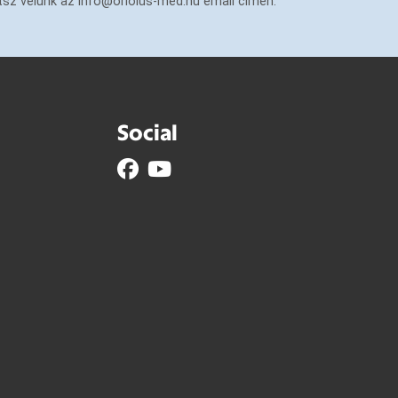
tsz velünk az info@oriolus-med.hu email címen.
Social