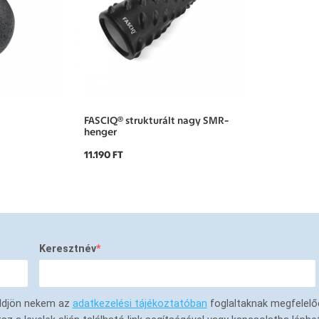
FASCIQ® strukturált nagy SMR-
henger
11.190 FT
Keresztnév
küldjön nekem az
adatkezelési tájékoztatóban
foglaltaknak megfelelő