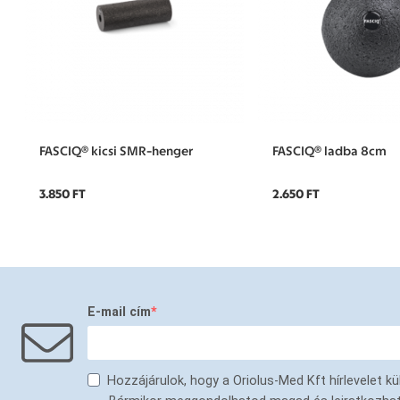
FASCIQ® kicsi SMR-henger
FASCIQ® ladba 8cm
3.850 FT
2.650 FT
E-mail cím
Hozzájárulok, hogy a Oriolus-Med Kft hírlevelet 