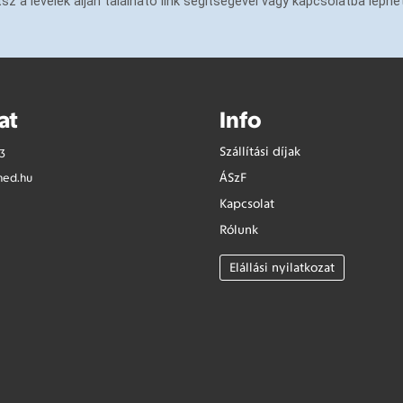
a levelek alján található link segítségével vagy kapcsolatba léphe
at
Info
Szállítási díjak
3
ÁSzF
med.hu
Kapcsolat
Rólunk
Elállási nyilatkozat