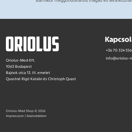
Bármikor meggondolhatod magad és leiratkozhatsz 
Kapcsol
+36 70 324 556
info@oriolus-
Oriolus-Med Kft.
1063 Budapest
Bajnok utca 13. III. emelet
Quastné Rigó Katalin és Christoph Quast
Oriolus-Med Shop © 2026
Impresszum
|
Adatvédelem