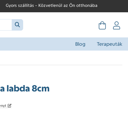
Gyors szállítás - Közvetlenül az Ön otthonába
Blog
Terapeuták
a labda 8cm
ényt