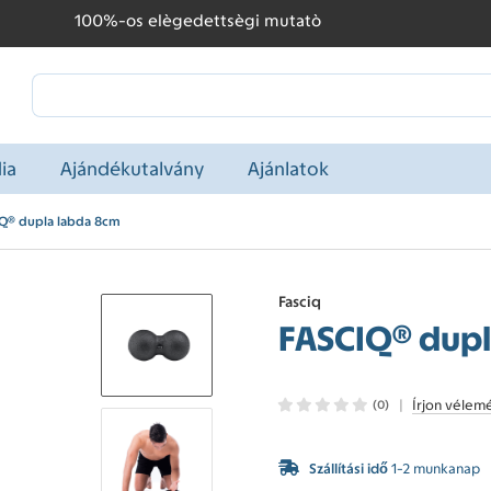
100%-os elègedettsègi mutatò
ia
Ajándékutalvány
Ajánlatok
Q® dupla labda 8cm
Fasciq
FASCIQ® dupl
|
Írjon vélem
(0)
Szállítási idő
1-2 munkanap