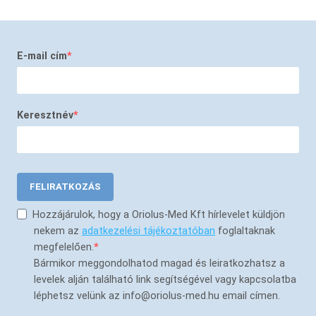
E-mail cím
Keresztnév
FELIRATKOZÁS
Hozzájárulok, hogy a Oriolus-Med Kft hírlevelet küldjön
nekem az
adatkezelési tájékoztatóban
foglaltaknak
megfelelően.
Bármikor meggondolhatod magad és leiratkozhatsz a
levelek alján található link segítségével vagy kapcsolatba
léphetsz velünk az info@oriolus-med.hu email címen.