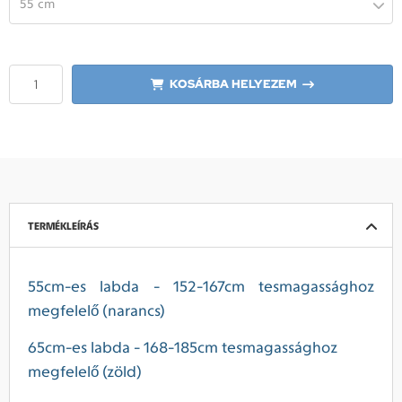
55 cm
KOSÁRBA HELYEZEM
TERMÉKLEÍRÁS
55cm-es labda -
152-167cm tesmagassághoz
megfelelő (narancs)
65cm-es labda
- 168-185cm tesmagassághoz
megfelelő (zöld)