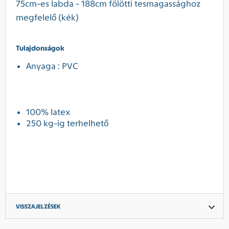
75cm-es
labda
- 188cm
fölötti
tesmagassághoz
megfelelő (kék)
Tulajdonságok
Anyaga
:
PVC
100%
latex
250 kg-ig
terhelhető
VISSZAJELZÉSEK