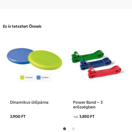
Ez is tetszhet Önnek
Dinamikus ülőpárna
Power Band – 3
erősségben
3.900 FT
3.850 FT
-tól