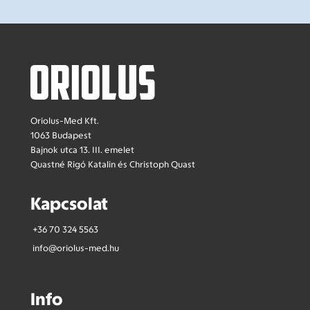
Oriolus-Med Kft.
1063 Budapest
Bajnok utca 13. III. emelet
Quastné Rigó Katalin és Christoph Quast
Kapcsolat
+36 70 324 5563
info@oriolus-med.hu
Info