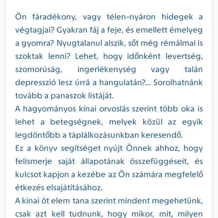
Ön fáradékony, vagy télen-nyáron hidegek a
végtagjai? Gyakran fáj a feje, és emellett émelyeg
a gyomra? Nyugtalanul alszik, sőt még rémálmai is
szoktak lenni? Lehet, hogy időnként levertség,
szomorúság, ingerlékenység vagy talán
depresszió lesz úrrá a hangulatán?… Sorolhatnánk
tovább a panaszok listáját.
A hagyományos kínai orvoslás szerint több oka is
lehet a betegségnek, melyek közül az egyik
legdöntőbb a táplálkozásunkban keresendő.
Ez a könyv segítséget nyújt Önnek ahhoz, hogy
felismerje saját állapotának összefüggéseit, és
kulcsot kapjon a kezébe az Ön számára megfelelő
étkezés elsajátításához.
A kínai öt elem tana szerint mindent megehetünk,
csak azt kell tudnunk, hogy mikor, mit, milyen