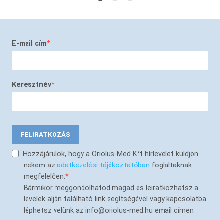
E-mail cím
Keresztnév
FELIRATKOZÁS
Hozzájárulok, hogy a Oriolus-Med Kft hírlevelet küldjön
nekem az
adatkezelési tájékoztatóban
foglaltaknak
megfelelően.
Bármikor meggondolhatod magad és leiratkozhatsz a
levelek alján található link segítségével vagy kapcsolatba
léphetsz velünk az info@oriolus-med.hu email címen.