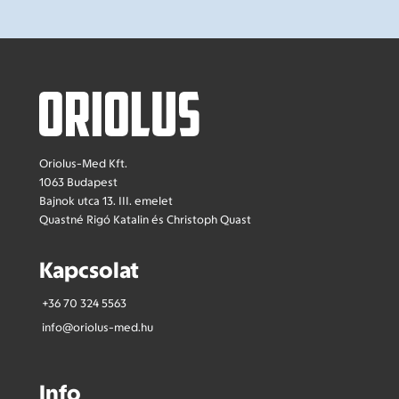
Oriolus-Med Kft.
1063 Budapest
Bajnok utca 13. III. emelet
Quastné Rigó Katalin és Christoph Quast
Kapcsolat
+36 70 324 5563
info@oriolus-med.hu
Info