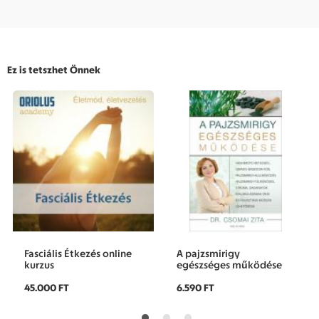
Ez is tetszhet Önnek
Fasciális Étkezés online
A pajzsmirigy
kurzus
egészséges működése
45.000 FT
6.590 FT