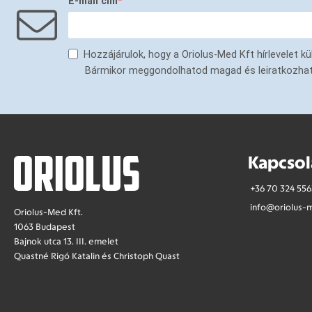
E-mail cím
Hozzájárulok, hogy a Oriolus-Med Kft hírlevelet 
Bármikor meggondolhatod magad és leiratkozhatsz 
Kapcsol
+36 70 324 556
info@oriolus-
Oriolus-Med Kft.
1063 Budapest
Bajnok utca 13. III. emelet
Quastné Rigó Katalin és Christoph Quast