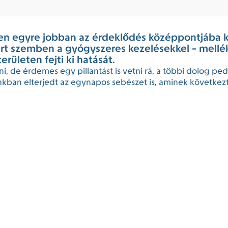
ben egyre jobban az érdeklődés középpontjába k
t szemben a gyógyszeres kezelésekkel - mellék
ületen fejti ki hatását.
atni, de érdemes egy pillantást is vetni rá, a többi dolog p
ainkban elterjedt az egynapos sebészet is, aminek következ