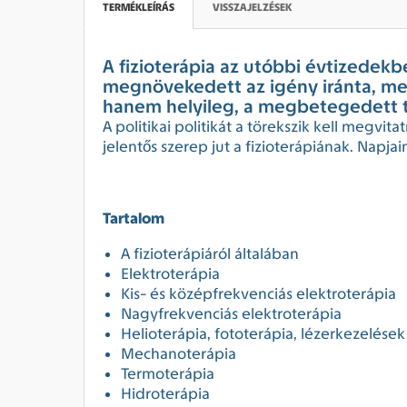
TERMÉKLEÍRÁS
VISSZAJELZÉSEK
A fizioterápia az utóbbi évtizedek
megnövekedett az igény iránta, mer
hanem helyileg, a megbetegedett ter
A politikai politikát a törekszik kell megvit
jelentős szerep jut a fizioterápiának. Napj
Tartalom
A fizioterápiáról általában
Elektroterápia
Kis- és középfrekvenciás elektroterápia
Nagyfrekvenciás elektroterápia
Helioterápia, fototerápia, lézerkezelések
Mechanoterápia
Termoterápia
Hidroterápia