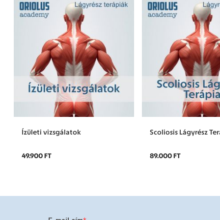
Ízületi vizsgálatok
Scoliosis Lágyrész Te
49.900 FT
89.000 FT