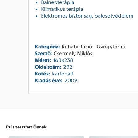
Balneoterápia
Klimatikus terápia
Elektromos biztonság, balesetvédelem
Kategória:
Rehabilitáció - Gyógytorna
Szerző:
Csermely Miklós
Méret:
168x238
Oldalszám:
292
Kötés:
kartonált
Kiadás éve:
2009.
Ez is tetszhet Önnek