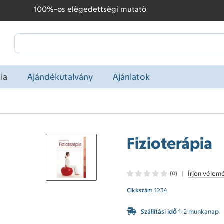
100%-os elègedettsègi mutatò
ia
Ajándékutalvány
Ajánlatok
Fizioterápia
|
Írjon vélem
(0)
Cikkszám
1234
Szállítási idő
1-2 munkanap