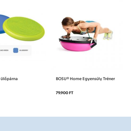
 ülőpárna
BOSU® Home Egyensúly Tréner
79.900 FT