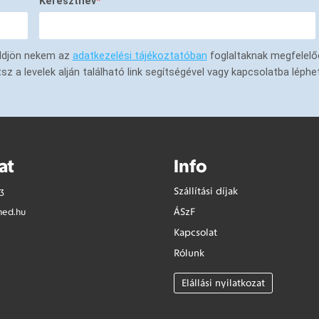
Keresztnév
küldjön nekem az
adatkezelési tájékoztatóban
foglaltaknak megfelelő
a levelek alján található link segítségével vagy kapcsolatba léphe
at
Info
Szállítási díjak
3
ÁSzF
med.hu
Kapcsolat
Rólunk
Elállási nyilatkozat