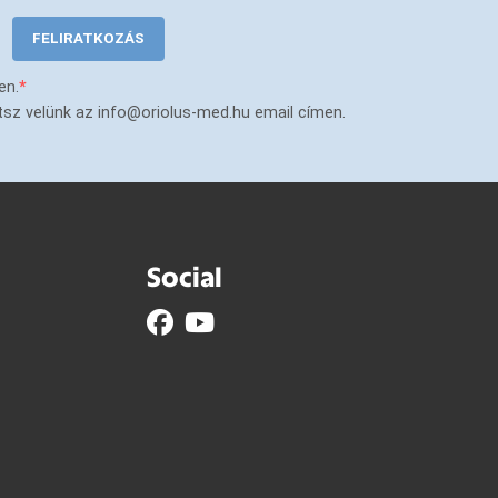
FELIRATKOZÁS
en.
tsz velünk az info@oriolus-med.hu email címen.
Social