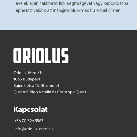
levelek alján található link segítségével vagy kapcsolatba
léphetsz velünk az info@oriolus-med.hu email címen.
Oriolus-Med Kft.
1063 Budapest
Bajnok utca 13. III. emelet
Quastné Rigó Katalin és Christoph Quast
Kapcsolat
+36 70 324 5563
info@oriolus-med.hu