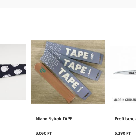
Niann Nyirok TAPE
Profi tape
3.050 FT
5.290 FT