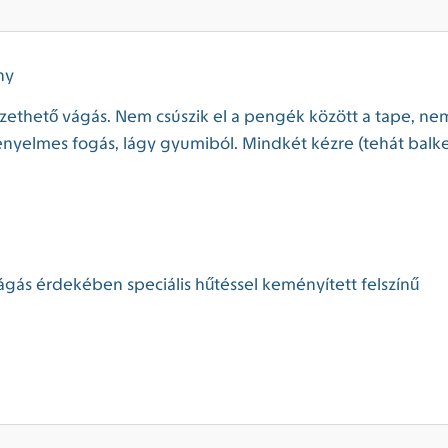
ny
l vezethető vágás. Nem csúszik el a pengék között a tape, 
ényelmes fogás, lágy gyumiból. Mindkét kézre (tehát balkez
ágás érdekében speciális hűtéssel keményített felszínű