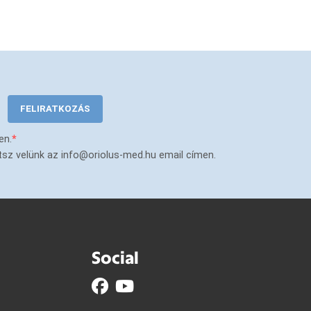
FELIRATKOZÁS
en.
tsz velünk az info@oriolus-med.hu email címen.
Social