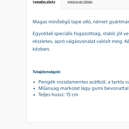
TERMÉKLEÍRÁS
VISSZAJELZÉSEK
Magas minőségű tape olló, német gyártmá
Egyoldali speciális fogazottság, stabil, jó
részletes, apró vágásvonalat valósít meg. K
kézben.
Tulajdonságok:
Pengék rozsdamentes acélból, a tartós v
Műanyag markolat lágy gumi bevonattal
Teljes hossz: 15 cm