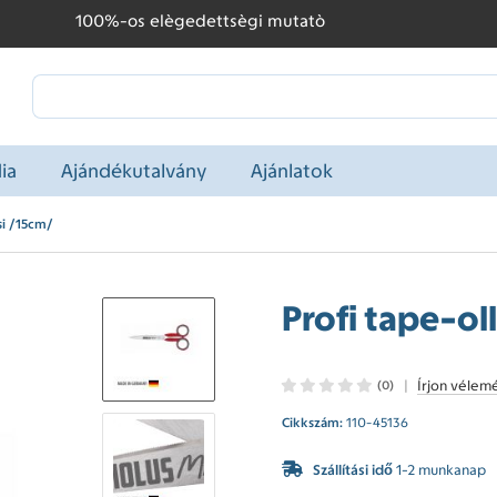
100%-os elègedettsègi mutatò
ia
Ajándékutalvány
Ajánlatok
csi /15cm/
Profi tape-oll
|
Írjon vélem
(0)
Cikkszám:
110-45136
Szállítási idő
1-2 munkanap