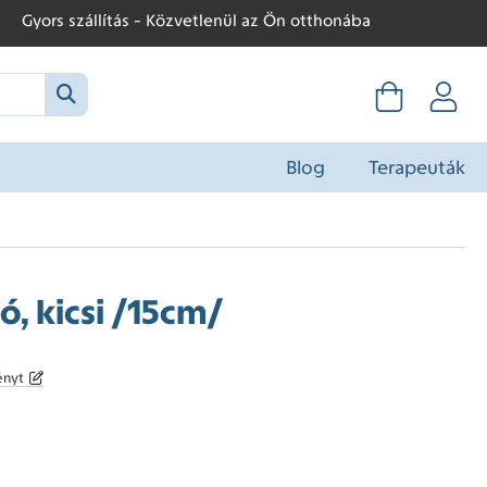
Gyors szállítás - Közvetlenül az Ön otthonába
Blog
Terapeuták
ó, kicsi /15cm/
ényt