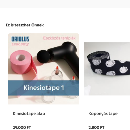
Ez is tetszhet Önnek
Kinesiotape alap
Koponyás tape
29.000 FT
2.800 FT