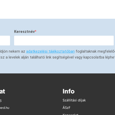
Keresztnév
küldjön nekem az
adatkezelési tájékoztatóban
foglaltaknak megfelelő
a levelek alján található link segítségével vagy kapcsolatba léphe
at
Info
Szállítási díjak
3
ÁSzF
med.hu