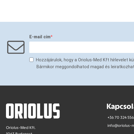
E-mail cím
Hozzájárulok, hogy a Oriolus-Med Kft hírlevelet 
Bármikor meggondolhatod magad és leiratkozhatsz 
Kapcsol
+36 70 324 556
info@oriolus-
Oriolus-Med Kft.
1063 Budapest